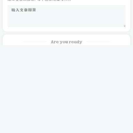
Are you ready
暂无发布权限
友链申请
免责声明
广告合作
关于我们
Copyright © 2026 ·
酱豆博客
· 由
Jamdou
强力驱动 |
渝ICP备20005071
号-6