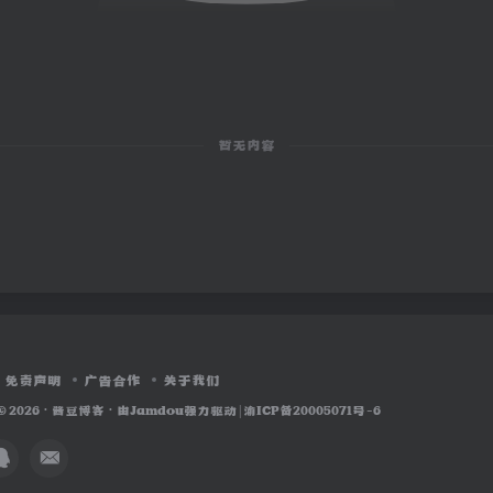
暂无内容
免责声明
广告合作
关于我们
© 2026 ·
酱豆博客
· 由
Jamdou
强力驱动 |
渝ICP备20005071号-6