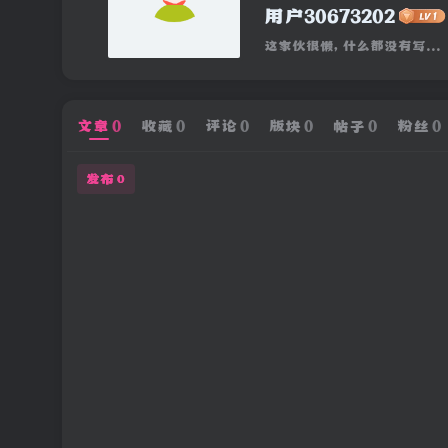
用户30673202
这家伙很懒，什么都没有写...
文章
0
收藏
0
评论
0
版块
0
帖子
0
粉丝
0
发布
0